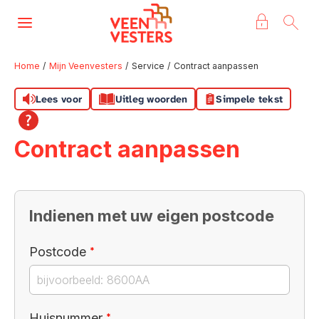
Naar de homepage
Ga naar Hoofd
Home
Mijn Veenvesters
Service
Contract aanpassen
Lees voor
Uitleg woorden
Simpele tekst
Naar hoofdinhoud
Naar hoofdnavigatiemenu
Naar zoeken
Contract aanpassen
Indienen met uw eigen postcode
Verplicht veld
Postcode
*
Verplicht veld
Huisnummer
*