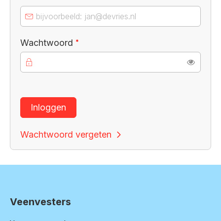
Verplicht veld
Wachtwoord
*
Toon
Inloggen
Wachtwoord vergeten
Veenvesters
Contactinformatie