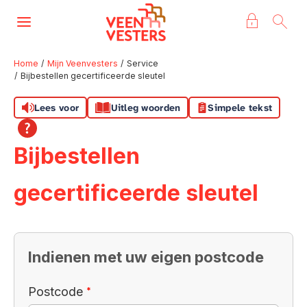
Naar de homepage
Ga naar Hoofd
Home
Mijn Veenvesters
Service
Bijbestellen gecertificeerde sleutel
Naar hoofdinhoud
Naar hoofdnavigatiemenu
Naar zoeken
Lees voor
Uitleg woorden
Simpele tekst
Bijbestellen
gecertificeerde sleutel
Indienen met uw eigen postcode
Verplicht veld
Postcode
*