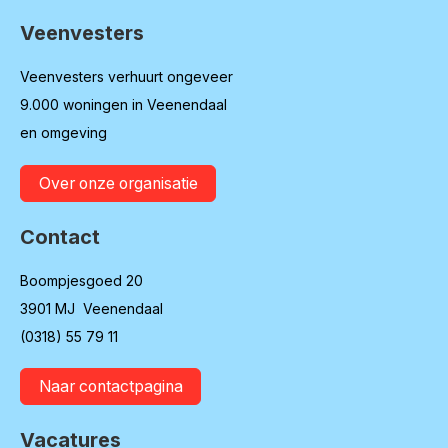
Veenvesters
Contactinformatie
Veenvesters verhuurt ongeveer
9.000 woningen in Veenendaal
en omgeving
Over onze organisatie
Contact
Boompjesgoed 20
3901 MJ Veenendaal
(0318) 55 79 11
Naar contactpagina
Vacatures