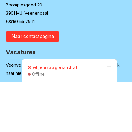
Boompjesgoed 20
3901 MJ Veenendaal
(0318) 55 79 11
Naar contactpagina
Vacatures
Veenvesters blijft in ontwikkeling en is regelmatig op zoek
Stel je vraag via chat
naar nieuwe medewerkers
Offline
Bekijk onze vacatures
Huurdersvereniging
Secretariaat:
secretaris@hvvv.nl