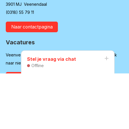
3901 MJ Veenendaal
(0318) 55 79 11
Naar contactpagina
Vacatures
Veenvesters blijft in ontwikkeling en is regelmatig op zoek
Stel je vraag via chat
naar nieuwe medewerkers
Offline
Bekijk onze vacatures
Huurdersvereniging
Secretariaat:
secretaris@hvvv.nl
06-45617140