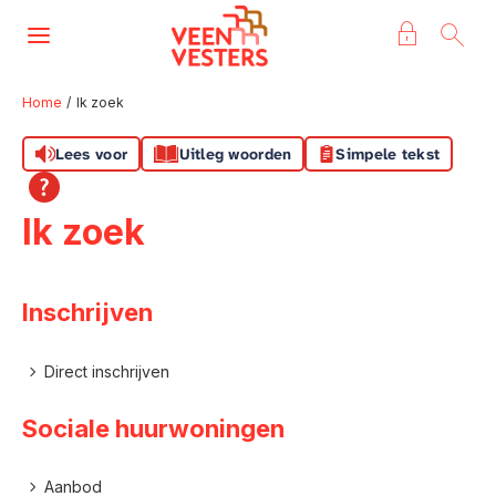
Naar de homepage
Ga naar Hoofd
Home
Ik zoek
Lees voor
Uitleg woorden
Simpele tekst
Naar hoofdinhoud
Naar hoofdnavigatiemenu
Naar zoeken
Ik zoek
Inschrijven
Direct inschrijven
Sociale huurwoningen
Aanbod