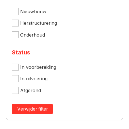
Nieuwbouw
Oh ooh!
Herstructurering
Er is helaas een fout opgetreden. Probeer het
Onderhoud
Status
In voorbereiding
In uitvoering
Afgerond
Verwijder filter