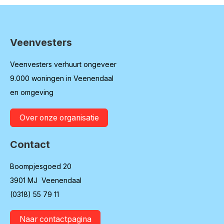
Veenvesters
Contactinformatie
Veenvesters verhuurt ongeveer
9.000 woningen in Veenendaal
en omgeving
Over onze organisatie
Contact
Boompjesgoed 20
3901 MJ Veenendaal
(0318) 55 79 11
Naar contactpagina