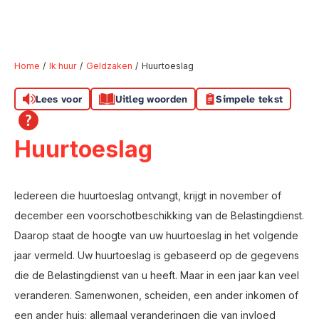
Home
Ik huur
Geldzaken
Huurtoeslag
Lees voor
Uitleg woorden
Simpele tekst
Naar hoofdinhoud
Naar hoofdnavigatiemenu
Naar zoeken
Huurtoeslag
Iedereen die huurtoeslag ontvangt, krijgt in november of
december een voorschotbeschikking van de Belastingdienst.
Daarop staat de hoogte van uw huurtoeslag in het volgende
jaar vermeld. Uw huurtoeslag is gebaseerd op de gegevens
die de Belastingdienst van u heeft. Maar in een jaar kan veel
veranderen. Samenwonen, scheiden, een ander inkomen of
een ander huis: allemaal veranderingen die van invloed