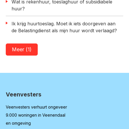
Wat is rekenhuur, toeslaghuur of subsidiabele
huur?
Ik krijg huurtoeslag. Moet ik iets doorgeven aan
de Belastingdienst als mijn huur wordt verlaagd?
Meer (1)
Veenvesters
Contactinformatie
Veenvesters verhuurt ongeveer
9.000 woningen in Veenendaal
en omgeving