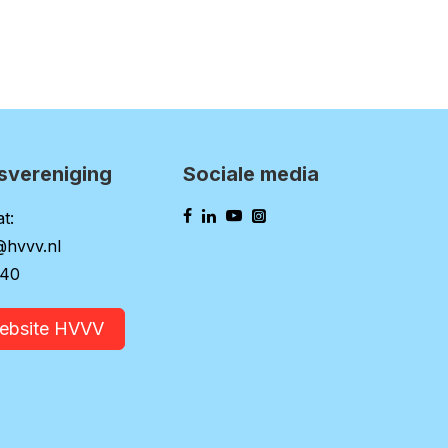
svereniging
Sociale media
t:
@hvvv.nl
140
website HVVV