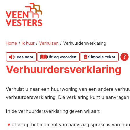
Naar de homepage
Home
Ik huur
Verhuizen
Verhuurdersverklaring
Naar hoofdinhoud
Naar hoofdnavigatiemenu
Naar zoeken
Lees voor
Uitleg woorden
Simpele tekst
Verhuurdersverklaring
Verhuist u naar een huurwoning van een andere verhuu
verhuurdersverklaring. Die verklaring kunt u aanvragen
In de verhuurdersverklaring geven wij aan:
of er op het moment van aanvraag sprake is van huu