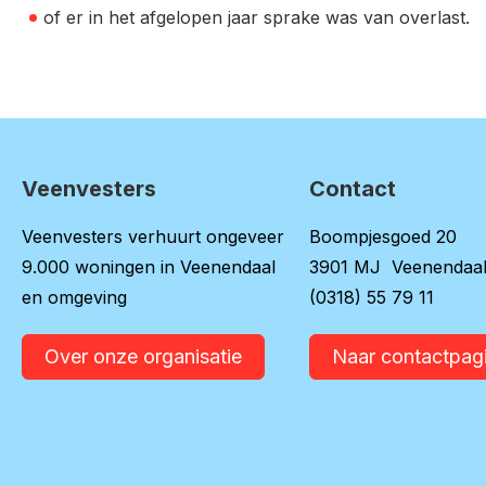
of er in het afgelopen jaar sprake was van overlast.
Veenvesters
Contact
Contactinformatie
Veenvesters verhuurt ongeveer
Boompjesgoed 20
9.000 woningen in Veenendaal
3901 MJ Veenendaa
en omgeving
(0318) 55 79 11
Over onze organisatie
Naar contactpag
Vertaal deze pagina