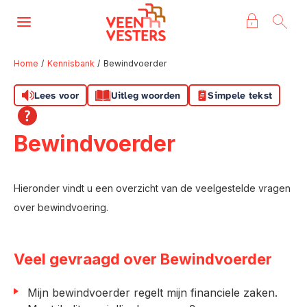
Naar de homepage
Ga naar Hoofd
Home
Kennisbank
Bewindvoerder
Lees voor
Uitleg woorden
Simpele tekst
Naar hoofdinhoud
Naar hoofdnavigatiemenu
Naar zoeken
Bewindvoerder
Hieronder vindt u een overzicht van de veelgestelde vragen
over bewindvoering.
Veel gevraagd over Bewindvoerder
Mijn bewindvoerder regelt mijn financiele zaken.