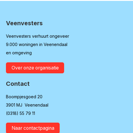
Veenvesters
Contactinformatie
Veenvesters verhuurt ongeveer
9.000 woningen in Veenendaal
en omgeving
Over onze organisatie
Contact
Boompjesgoed 20
3901 MJ Veenendaal
(0318) 55 79 11
Naar contactpagina