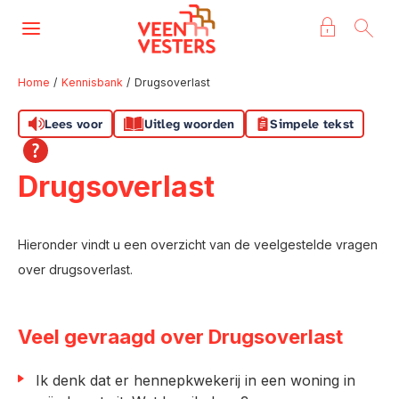
Naar de homepage
Ga naar Hoofd
Home
Kennisbank
Drugsoverlast
Lees voor
Uitleg woorden
Simpele tekst
Naar hoofdinhoud
Naar hoofdnavigatiemenu
Naar zoeken
Drugsoverlast
Hieronder vindt u een overzicht van de veelgestelde vragen
over drugsoverlast.
Veel gevraagd over Drugsoverlast
Ik denk dat er hennepkwekerij in een woning in