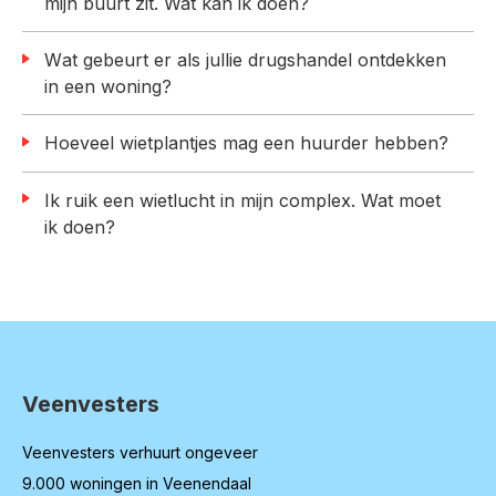
mijn buurt zit. Wat kan ik doen?
Wat gebeurt er als jullie drugshandel ontdekken
in een woning?
Hoeveel wietplantjes mag een huurder hebben?
Ik ruik een wietlucht in mijn complex. Wat moet
ik doen?
Veenvesters
Contactinformatie
Veenvesters verhuurt ongeveer
9.000 woningen in Veenendaal