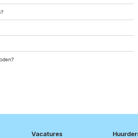
n?
boden?
Vacatures
Huurder