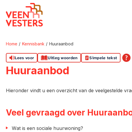
Naar de homepage
Home
Kennisbank
Huuraanbod
Naar hoofdinhoud
Naar hoofdnavigatiemenu
Naar zoeken
Lees voor
Uitleg woorden
Simpele tekst
Huuraanbod
Hieronder vindt u een overzicht van de veelgestelde v
Veel gevraagd over Huuraanb
Wat is een sociale huurwoning?