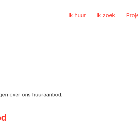
Ik huur
Ik zoek
Proj
ragen over ons huuraanbod.
od