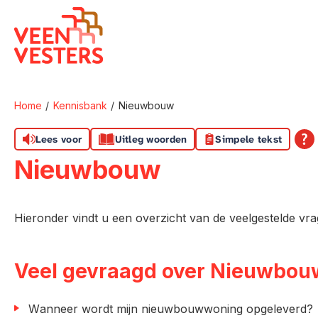
Naar de homepage
Home
Kennisbank
Nieuwbouw
Naar hoofdinhoud
Naar hoofdnavigatiemenu
Naar zoeken
Lees voor
Uitleg woorden
Simpele tekst
Nieuwbouw
Hieronder vindt u een overzicht van de veelgestelde 
Veel gevraagd over Nieuwbou
Wanneer wordt mijn nieuwbouwwoning opgeleverd?