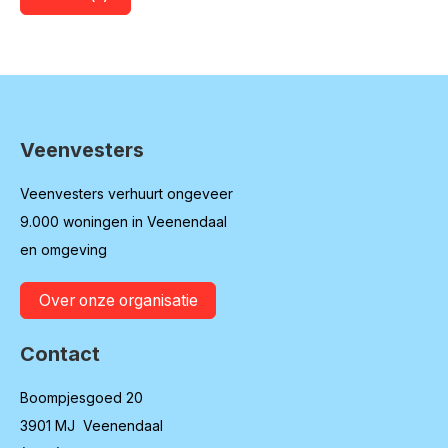
Veenvesters
Contactinformatie
Veenvesters verhuurt ongeveer
9.000 woningen in Veenendaal
en omgeving
Over onze organisatie
Contact
Boompjesgoed 20
3901 MJ Veenendaal