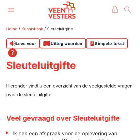
Naar de homepage
Ga naar Hoofd
Home
Kennisbank
Sleuteluitgifte
Lees voor
Uitleg woorden
Simpele tekst
Naar hoofdinhoud
Naar hoofdnavigatiemenu
Naar zoeken
Sleuteluitgifte
Hieronder vindt u een overzicht van de veelgestelde vragen
over de sleuteluitgifte.
Veel gevraagd over Sleuteluitgifte
Ik heb een afspraak voor de oplevering van