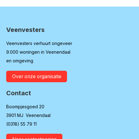
Veenvesters
Contactinformatie
Veenvesters verhuurt ongeveer
9.000 woningen in Veenendaal
en omgeving
Over onze organisatie
Contact
Boompjesgoed 20
3901 MJ Veenendaal
(0318) 55 79 11