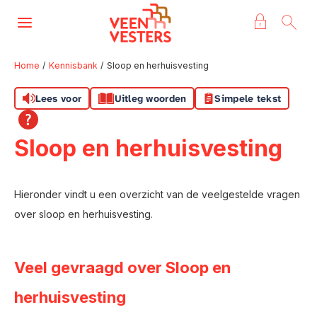
Naar de homepage
Ga naar Hoofd
Home
Kennisbank
Sloop en herhuisvesting
Lees voor
Uitleg woorden
Simpele tekst
Naar hoofdinhoud
Naar hoofdnavigatiemenu
Naar zoeken
Sloop en herhuisvesting
Hieronder vindt u een overzicht van de veelgestelde vragen
over sloop en herhuisvesting.
Veel gevraagd over Sloop en
herhuisvesting