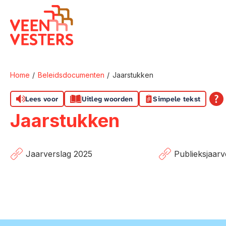
Naar de homepage
Home
Beleidsdocumenten
Jaarstukken
Naar hoofdinhoud
Naar hoofdnavigatiemenu
Naar zoeken
Lees voor
Uitleg woorden
Simpele tekst
Jaarstukken
Jaarverslag 2025
Publieksjaarv