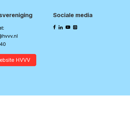
svereniging
Sociale media
t:
@hvvv.nl
140
website HVVV