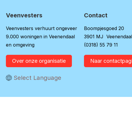
Veenvesters
Contact
Contactinformatie
Veenvesters verhuurt ongeveer
Boompjesgoed 20
9.000 woningen in Veenendaal
3901 MJ Veenendaa
en omgeving
(0318) 55 79 11
Over onze organisatie
Naar contactpag
Vertaal deze pagina
Select Language