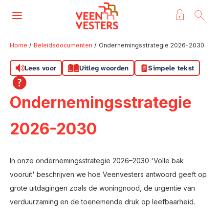
Naar de homepage
Ga naar Hoofd
Home
Beleidsdocumenten
Ondernemingsstrategie 2026-2030
Lees voor
Uitleg woorden
Simpele tekst
Naar hoofdinhoud
Naar hoofdnavigatiemenu
Naar zoeken
Ondernemingsstrategie
2026-2030
In onze ondernemingsstrategie 2026–2030 'Volle bak
vooruit' beschrijven we hoe Veenvesters antwoord geeft op
grote uitdagingen zoals de woningnood, de urgentie van
verduurzaming en de toenemende druk op leefbaarheid.