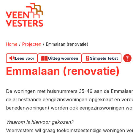
Naar de homepage
Home
Projecten
Emmalaan (renovatie)
Naar hoofdinhoud
Naar hoofdnavigatiemenu
Naar zoeken
Lees voor
Uitleg woorden
Simpele tekst
Emmalaan (renovatie)
De woningen met huisnummers 35-49 aan de Emmalaan
de al bestaande eengezinswoningen opgeknapt en verd
benedenwoningen) worden ook eengezinswoningen wo
Waarom is hiervoor gekozen?
Veenvesters wil graag toekomstbestendige woningen ve