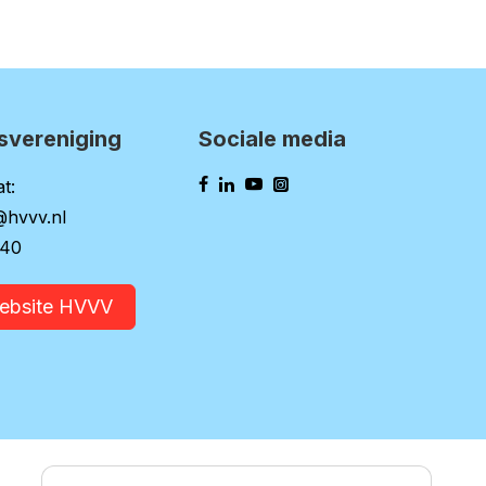
svereniging
Sociale media
t:
@hvvv.nl
140
website HVVV