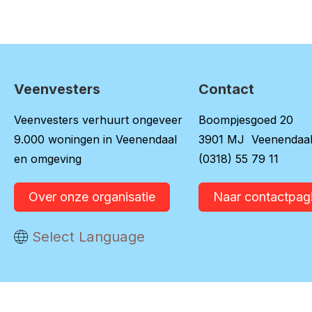
Veenvesters
Contact
Contactinformatie
Veenvesters verhuurt ongeveer
Boompjesgoed 20
9.000 woningen in Veenendaal
3901 MJ Veenendaa
en omgeving
(0318) 55 79 11
Over onze organisatie
Naar contactpag
Vertaal deze pagina
Select Language