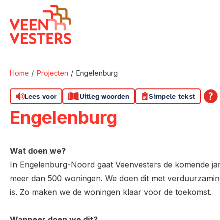
Naar de homepage
Home
Projecten
Engelenburg
Naar hoofdinhoud
Naar hoofdnavigatiemenu
Naar zoeken
Lees voor
Uitleg woorden
Simpele tekst
Engelenburg
Wat doen we?
In Engelenburg-Noord gaat Veenvesters de komende jar
meer dan 500 woningen. We doen dit met verduurzamin
is. Zo maken we de woningen klaar voor de toekomst.
Wanneer doen we dit?