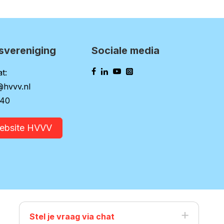
svereniging
Sociale media
t:
@hvvv.nl
140
website HVVV
Stel je vraag via chat