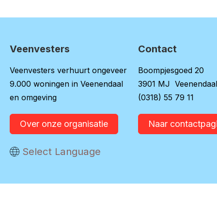
Veenvesters
Contact
Contactinformatie
Veenvesters verhuurt ongeveer
Boompjesgoed 20
9.000 woningen in Veenendaal
3901 MJ Veenendaa
en omgeving
(0318) 55 79 11
Over onze organisatie
Naar contactpag
Vertaal deze pagina
Select Language