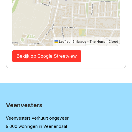
Leaflet
|
Embrace - The Human Cloud
Bekijk op Google Streetview
Veenvesters
Contactinformatie
Veenvesters verhuurt ongeveer
9.000 woningen in Veenendaal