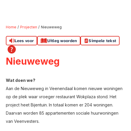
Home
Projecten
Nieuweweg
Lees voor
Uitleg woorden
Simpele tekst
Naar hoofdinhoud
Naar hoofdnavigatiemenu
Naar zoeken
Nieuweweg
Wat doen we?
Aan de Nieuweweg in Veenendaal komen nieuwe woningen
op de plek waar vroeger restaurant Wokplaza stond. Het
project heet Bijentuin. In totaal komen er 204 woningen.
Daarvan worden 85 appartementen sociale huurwoningen
van Veenvesters.