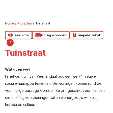
Home
Projecten
Tuinstraat
Lees voor
Uitleg woorden
Simpele tekst
Naar hoofdinhoud
Naar hoofdnavigatiemenu
Naar zoeken
Tuinstraat
Wat doen we?
In het centrum van Veenendaal bouwen we 74 nieuwe
sociale huurappartementen. De woningen komen rond de
voormalige passage Corridor. Ze zijn geschikt voor mensen
die dicht bij voorzieningen willen wonen, zoals winkels,
horeca en cultuur.