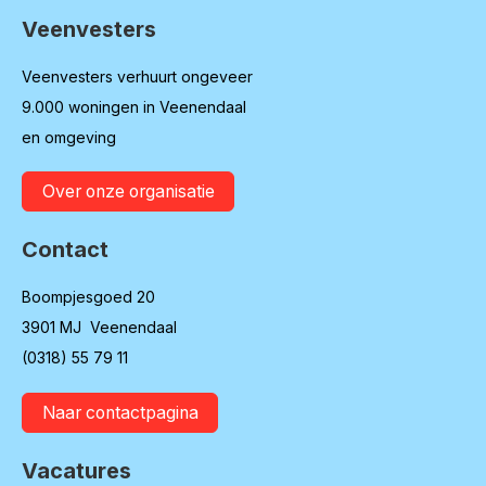
Veenvesters
Contactinformatie
Veenvesters verhuurt ongeveer
9.000 woningen in Veenendaal
en omgeving
Over onze organisatie
Contact
Boompjesgoed 20
3901 MJ Veenendaal
(0318) 55 79 11
Naar contactpagina
Vacatures