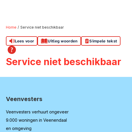
Home
Service niet beschikbaar
Lees voor
Uitleg woorden
Simpele tekst
Naar hoofdinhoud
Naar hoofdnavigatiemenu
Naar zoeken
Service niet beschikbaar
Veenvesters
Contactinformatie
Veenvesters verhuurt ongeveer
9.000 woningen in Veenendaal
en omgeving