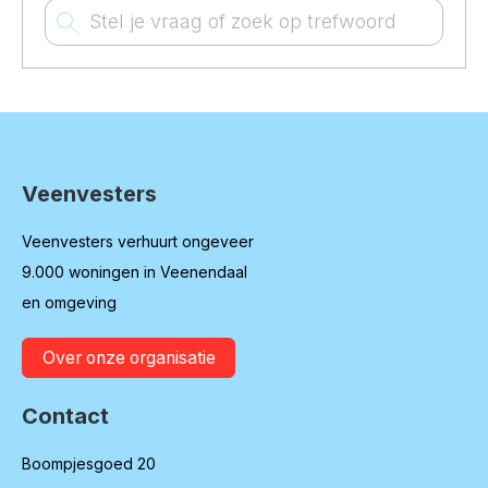
Vraag of trefwoord
Zoeken
Veenvesters
Contactinformatie
Veenvesters verhuurt ongeveer
9.000 woningen in Veenendaal
en omgeving
Over onze organisatie
Contact
Boompjesgoed 20