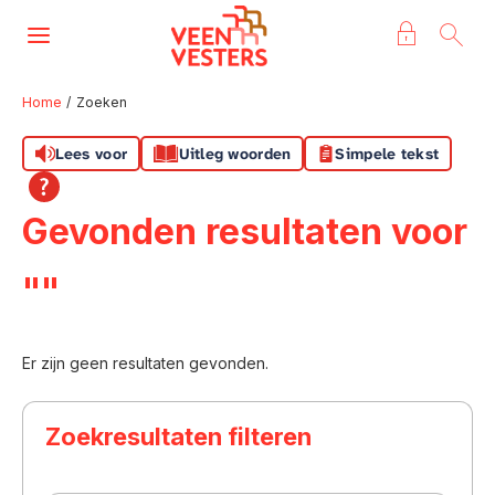
Naar de homepage
Ga naar Hoofd
Home
Zoeken
Lees voor
Uitleg woorden
Simpele tekst
Naar hoofdinhoud
Naar hoofdnavigatiemenu
Naar zoeken
Gevonden resultaten voor
""
Er zijn geen resultaten gevonden.
Zoekresultaten filteren