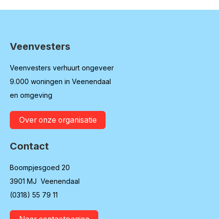
Veenvesters
Contactinformatie
Veenvesters verhuurt ongeveer
9.000 woningen in Veenendaal
en omgeving
Over onze organisatie
Contact
Boompjesgoed 20
3901 MJ Veenendaal
(0318) 55 79 11