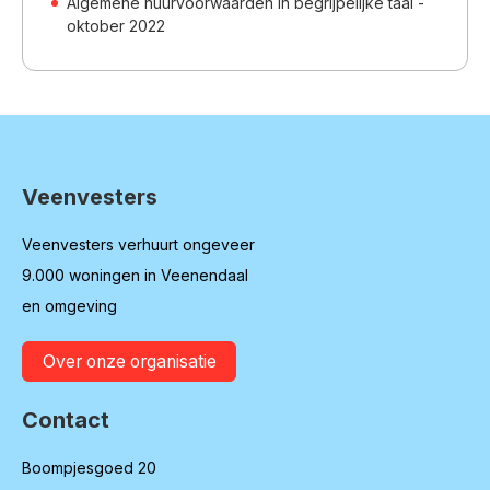
Algemene huurvoorwaarden in begrijpelijke taal -
oktober 2022
Veenvesters
Contactinformatie
Veenvesters verhuurt ongeveer
9.000 woningen in Veenendaal
en omgeving
Over onze organisatie
Contact
Boompjesgoed 20