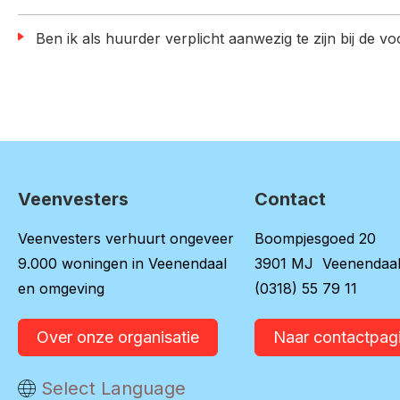
Ben ik als huurder verplicht aanwezig te zijn bij de v
Veenvesters
Contact
Contactinformatie
Veenvesters verhuurt ongeveer
Boompjesgoed 20
9.000 woningen in Veenendaal
3901 MJ Veenendaa
en omgeving
(0318) 55 79 11
Over onze organisatie
Naar contactpag
Vertaal deze pagina
Select Language