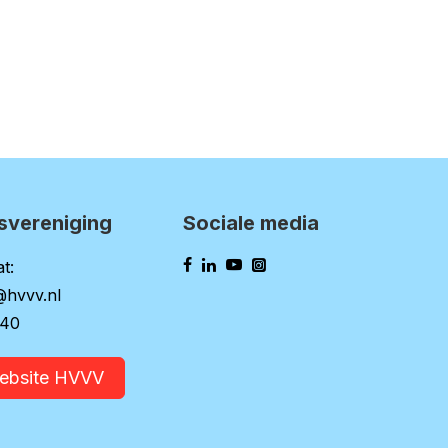
svereniging
Sociale media
t:
@hvvv.nl
140
website HVVV