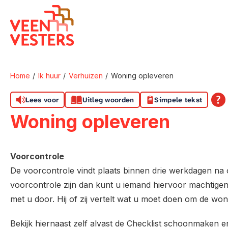
Naar de homepage
Home
Ik huur
Verhuizen
Woning opleveren
Naar hoofdinhoud
Naar hoofdnavigatiemenu
Naar zoeken
Lees voor
Uitleg woorden
Simpele tekst
Woning opleveren
Voorcontrole
De voorcontrole vindt plaats binnen drie werkdagen na o
voorcontrole zijn dan kunt u iemand hiervoor machtigen
met u door. Hij of zij vertelt wat u moet doen om de woni
Bekijk hiernaast zelf alvast de Checklist schoonmaken 