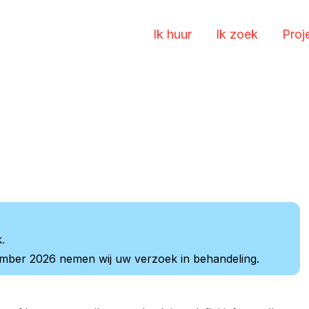
Ik huur
Ik zoek
Proj
.
ember 2026 nemen wij uw verzoek in behandeling.