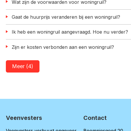
Wat zijn de voorwaarden voor woningruil?
Gaat de huurprijs veranderen bij een woningruil?
Ik heb een woningruil aangevraagd. Hoe nu verder?
Zijn er kosten verbonden aan een woningruil?
Meer (4)
Veenvesters
Contact
Contactinformatie
Veenvesters verhuurt ongeveer
Boompjesgoed 20