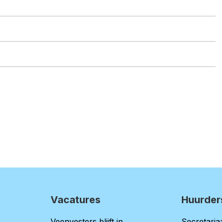
Vacatures
Huurder
Veenvesters blijft in
Secretariaa