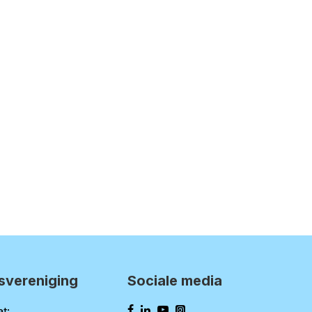
svereniging
Sociale media
t: