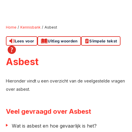
Home
Kennisbank
Asbest
Lees voor
Uitleg woorden
Simpele tekst
Naar hoofdinhoud
Naar hoofdnavigatiemenu
Naar zoeken
Asbest
Hieronder vindt u een overzicht van de veelgestelde vragen
over asbest.
Veel gevraagd over Asbest
Wat is asbest en hoe gevaarlijk is het?