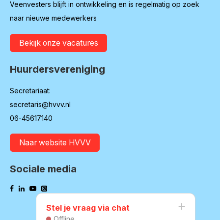
Veenvesters blijft in ontwikkeling en is regelmatig op zoek
naar nieuwe medewerkers
Bekijk onze vacatures
Huurdersvereniging
Secretariaat:
secretaris@hvvv.nl
06-45617140
Naar website HVVV
Sociale media
Stel je vraag via chat
Offline