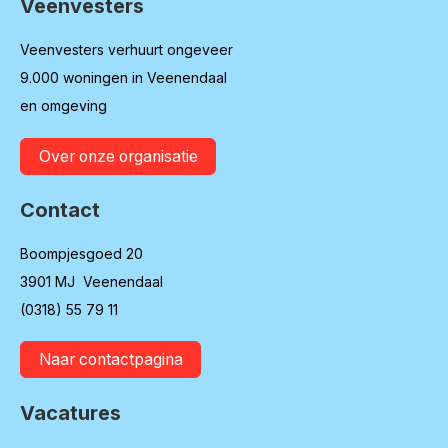
Veenvesters
Contactinformatie
Veenvesters verhuurt ongeveer
9.000 woningen in Veenendaal
en omgeving
Over onze organisatie
Contact
Boompjesgoed 20
3901 MJ Veenendaal
(0318) 55 79 11
Naar contactpagina
Vacatures