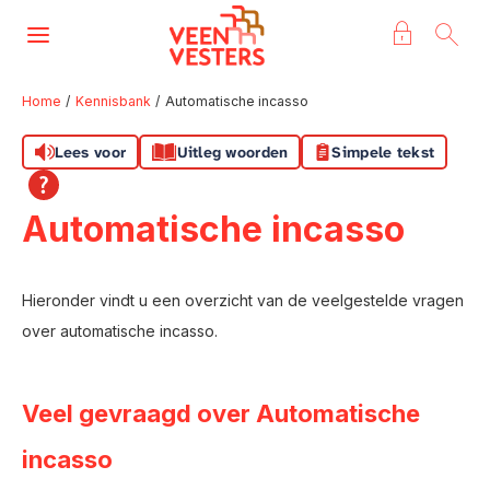
Naar de homepage
Ga naar Hoofd
Home
Kennisbank
Automatische incasso
Lees voor
Uitleg woorden
Simpele tekst
Naar hoofdinhoud
Naar hoofdnavigatiemenu
Naar zoeken
Automatische incasso
Hieronder vindt u een overzicht van de veelgestelde vragen
over automatische incasso.
Veel gevraagd over Automatische
incasso