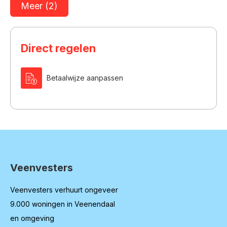
Meer (2)
Direct regelen

Betaalwijze aanpassen
Veenvesters
Contactinformatie
Veenvesters verhuurt ongeveer
9.000 woningen in Veenendaal
en omgeving