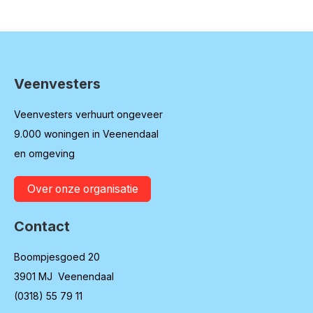
Veenvesters
Contactinformatie
Veenvesters verhuurt ongeveer
9.000 woningen in Veenendaal
en omgeving
Over onze organisatie
Contact
Boompjesgoed 20
3901 MJ Veenendaal
(0318) 55 79 11