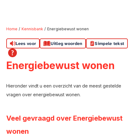
Home
Kennisbank
Energiebewust wonen
Lees voor
Uitleg woorden
Simpele tekst
Naar hoofdinhoud
Naar hoofdnavigatiemenu
Naar zoeken
Energiebewust wonen
Hieronder vindt u een overzicht van de meest gestelde
vragen over energiebewust wonen.
Veel gevraagd over Energiebewust
wonen