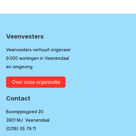
Veenvesters
Contactinformatie
Veenvesters verhuurt ongeveer
9.000 woningen in Veenendaal
en omgeving
Over onze organisatie
Contact
Boompjesgoed 20
3901 MJ Veenendaal
(0318) 55 79 11