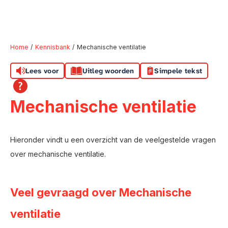
Home
Kennisbank
Mechanische ventilatie
Lees voor
Uitleg woorden
Simpele tekst
Naar hoofdinhoud
Naar hoofdnavigatiemenu
Naar zoeken
Mechanische ventilatie
Hieronder vindt u een overzicht van de veelgestelde vragen
over mechanische ventilatie.
Veel gevraagd over Mechanische
ventilatie