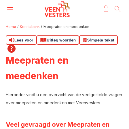
Naar de homepage
Ga naar Hoofd
Home
Kennisbank
Meepraten en meedenken
Lees voor
Uitleg woorden
Simpele tekst
Naar hoofdinhoud
Naar hoofdnavigatiemenu
Naar zoeken
Meepraten en
meedenken
Hieronder vindt u een overzicht van de veelgestelde vragen
over meepraten en meedenken met Veenvesters.
Veel gevraagd over Meepraten en