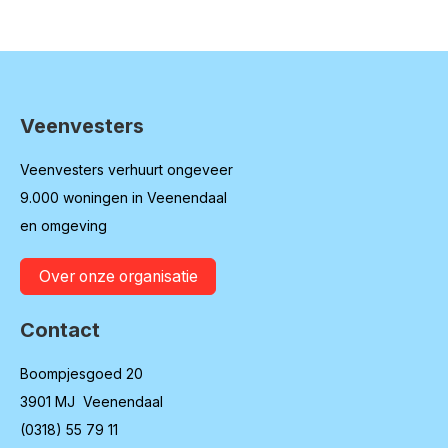
Veenvesters
Contactinformatie
Veenvesters verhuurt ongeveer
9.000 woningen in Veenendaal
en omgeving
Over onze organisatie
Contact
Boompjesgoed 20
3901 MJ Veenendaal
(0318) 55 79 11