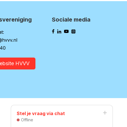
svereniging
Sociale media
t:
@hvvv.nl
140
website HVVV
Stel je vraag via chat
Offline