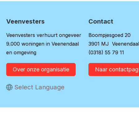
Veenvesters
Contact
Contactinformatie
Veenvesters verhuurt ongeveer
Boompjesgoed 20
9.000 woningen in Veenendaal
3901 MJ Veenendaa
en omgeving
(0318) 55 79 11
Over onze organisatie
Naar contactpag
Vertaal deze pagina
Select Language