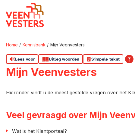
Naar de homepage
Home
Kennisbank
Mijn Veenvesters
Naar hoofdinhoud
Naar hoofdnavigatiemenu
Naar zoeken
Lees voor
Uitleg woorden
Simpele tekst
Mijn Veenvesters
Hieronder vindt u de meest gestelde vragen over het Kla
Veel gevraagd over Mijn Veen
Wat is het Klantportaal?