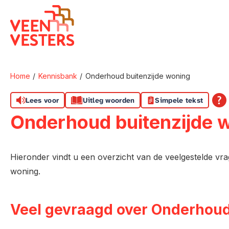
Naar de homepage
Home
Kennisbank
Onderhoud buitenzijde woning
Naar hoofdinhoud
Naar hoofdnavigatiemenu
Naar zoeken
Lees voor
Uitleg woorden
Simpele tekst
Onderhoud buitenzijde 
Hieronder vindt u een overzicht van de veelgestelde v
woning.
Veel gevraagd over Onderhou