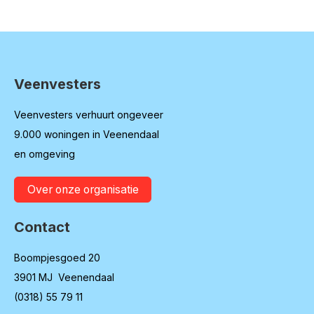
Veenvesters
Contactinformatie
Veenvesters verhuurt ongeveer
9.000 woningen in Veenendaal
en omgeving
Over onze organisatie
Contact
Boompjesgoed 20
3901 MJ Veenendaal
(0318) 55 79 11