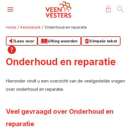
Naar de homepage
Ga naar Hoofd
Home
Kennisbank
Onderhoud en reparatie
Lees voor
Uitleg woorden
Simpele tekst
Naar hoofdinhoud
Naar hoofdnavigatiemenu
Naar zoeken
Onderhoud en reparatie
Hieronder vindt u een overzicht van de veelgestelde vragen
over onderhoud en reparatie.
Veel gevraagd over Onderhoud en
reparatie