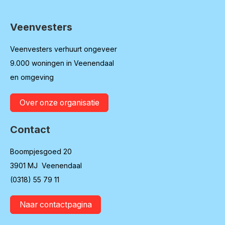
Veenvesters
Contactinformatie
Veenvesters verhuurt ongeveer
9.000 woningen in Veenendaal
en omgeving
Over onze organisatie
Contact
Boompjesgoed 20
3901 MJ Veenendaal
(0318) 55 79 11
Naar contactpagina