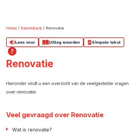
Home
Kennisbank
Renovatie
Lees voor
Uitleg woorden
Simpele tekst
Naar hoofdinhoud
Naar hoofdnavigatiemenu
Naar zoeken
Renovatie
Hieronder vindt u een overzicht van de veelgestelde vragen
over renovatie.
Veel gevraagd over Renovatie
Wat is renovatie?