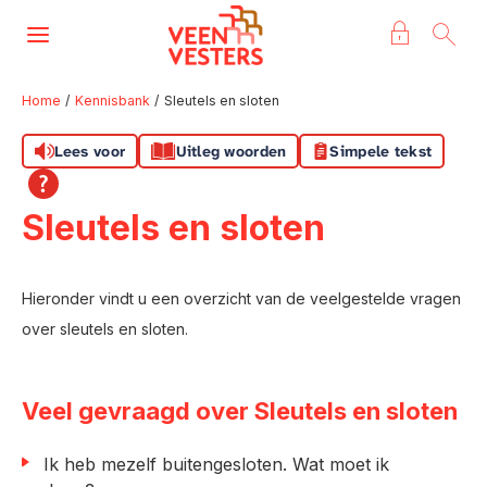
Naar de homepage
Ga naar Hoofd
Home
Kennisbank
Sleutels en sloten
Lees voor
Uitleg woorden
Simpele tekst
Naar hoofdinhoud
Naar hoofdnavigatiemenu
Naar zoeken
Sleutels en sloten
Hieronder vindt u een overzicht van de veelgestelde vragen
over sleutels en sloten.
Veel gevraagd over Sleutels en sloten
Ik heb mezelf buitengesloten. Wat moet ik