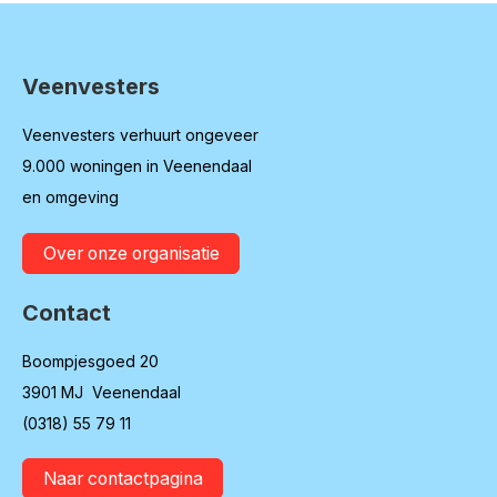
Veenvesters
Contactinformatie
Veenvesters verhuurt ongeveer
9.000 woningen in Veenendaal
en omgeving
Over onze organisatie
Contact
Boompjesgoed 20
3901 MJ Veenendaal
(0318) 55 79 11
Naar contactpagina