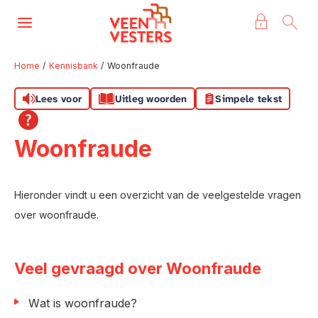
Naar de homepage
Ga naar Hoofd
Home
Kennisbank
Woonfraude
Lees voor
Uitleg woorden
Simpele tekst
Naar hoofdinhoud
Naar hoofdnavigatiemenu
Naar zoeken
Woonfraude
Hieronder vindt u een overzicht van de veelgestelde vragen
over woonfraude.
Veel gevraagd over Woonfraude
Wat is woonfraude?