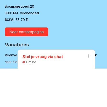
Boompjesgoed 20
3901 MJ Veenendaal
(0318) 55 79 11
Naar contactpagina
Vacatures
Veenvesters blijft in ontwikkeling en is regelmatig op zoek
Stel je vraag via chat
naar nieuwe medewerkers
Offline
Bekijk onze vacatures
Huurdersvereniging
Secretariaat:
secretaris@hvvv.nl