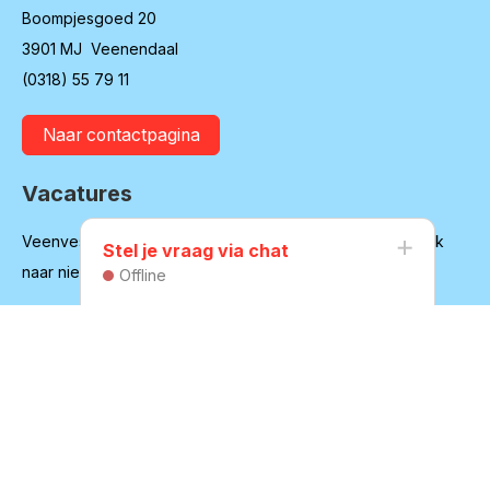
Boompjesgoed 20
3901 MJ Veenendaal
(0318) 55 79 11
Naar contactpagina
Vacatures
Veenvesters blijft in ontwikkeling en is regelmatig op zoek
Stel je vraag via chat
naar nieuwe medewerkers
Offline
Bekijk onze vacatures
Huurdersvereniging
Secretariaat:
secretaris@hvvv.nl