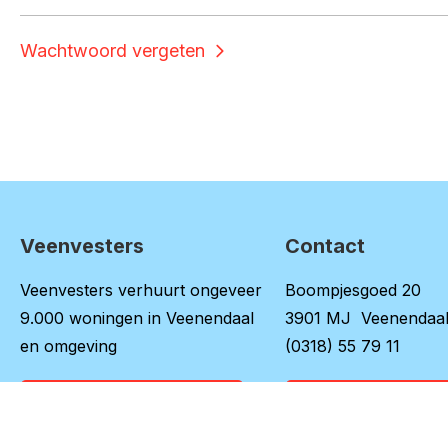
Wachtwoord vergeten
Veenvesters
Contact
Contactinformatie
Veenvesters verhuurt ongeveer
Boompjesgoed 20
9.000 woningen in Veenendaal
3901 MJ Veenendaa
en omgeving
(0318) 55 79 11
Over onze organisatie
Naar contactpag