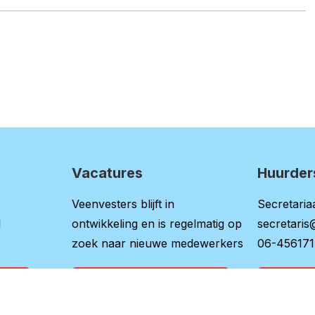
Vacatures
Huurder
Veenvesters blijft in
Secretariaa
l
ontwikkeling en is regelmatig op
secretaris
zoek naar nieuwe medewerkers
06-45617
ina
Bekijk onze vacatures
Naar 