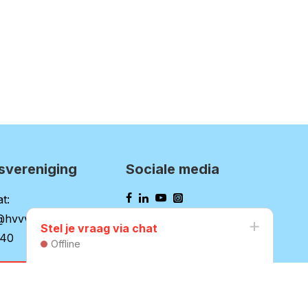
svereniging
Sociale media
t:
@hvvv.nl
Stel je vraag via chat
140
Offline
website HVVV