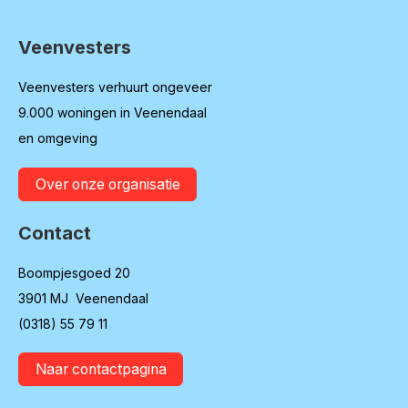
Veenvesters
Contactinformatie
Veenvesters verhuurt ongeveer
9.000 woningen in Veenendaal
en omgeving
Over onze organisatie
Contact
Boompjesgoed 20
3901 MJ Veenendaal
(0318) 55 79 11
Naar contactpagina