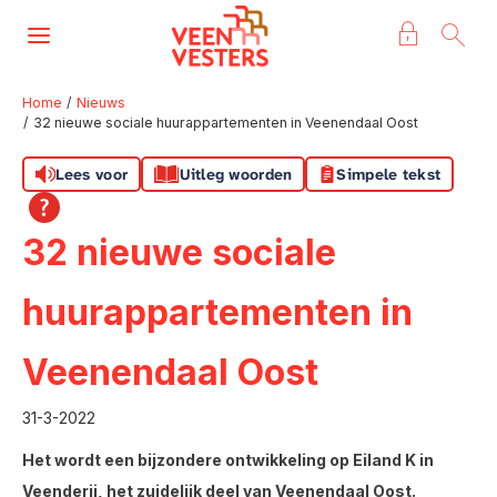
Naar de homepage
Ga naar Hoofd
Home
Nieuws
32 nieuwe sociale huurappartementen in Veenendaal Oost
Naar hoofdinhoud
Naar hoofdnavigatiemenu
Naar zoeken
Lees voor
Uitleg woorden
Simpele tekst
32 nieuwe sociale
huurappartementen in
Veenendaal Oost
31-3-2022
Het wordt een bijzondere ontwikkeling op Eiland K in
Veenderij, het zuidelijk deel van Veenendaal Oost.