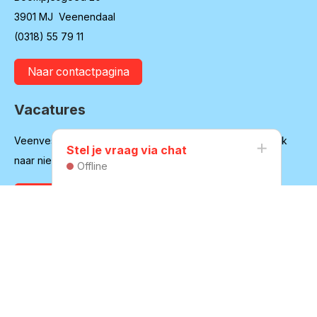
3901 MJ Veenendaal
(0318) 55 79 11
Naar contactpagina
Vacatures
Veenvesters blijft in ontwikkeling en is regelmatig op zoek
Stel je vraag via chat
naar nieuwe medewerkers
Offline
Bekijk onze vacatures
Huurdersvereniging
Secretariaat:
secretaris@hvvv.nl
06-45617140