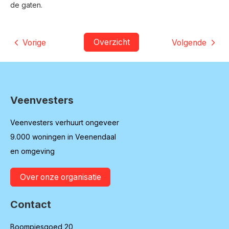
de gaten.
Overzicht
Vorige
Volgende
Veenvesters
Contactinformatie
Veenvesters verhuurt ongeveer
9.000 woningen in Veenendaal
en omgeving
Over onze organisatie
Contact
Boompjesgoed 20