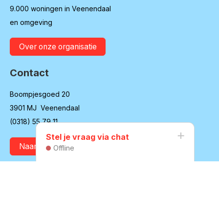
9.000 woningen in Veenendaal
en omgeving
Over onze organisatie
Contact
Boompjesgoed 20
3901 MJ Veenendaal
(0318) 55 79 11
Stel je vraag via chat
Naar contactpagina
Offline
Vacatures
Veenvesters blijft in ontwikkeling en is regelmatig op zoek
naar nieuwe medewerkers