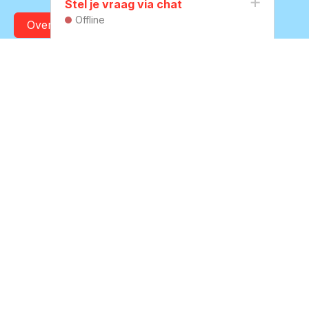
Stel je vraag via chat
Offline
Over onze organisatie
Contact
Boompjesgoed 20
3901 MJ Veenendaal
(0318) 55 79 11
Naar contactpagina
Vacatures
Veenvesters blijft in ontwikkeling en is regelmatig op zoek
naar nieuwe medewerkers
Bekijk onze vacatures