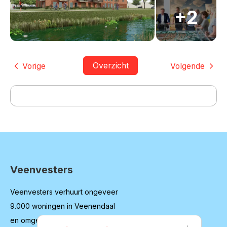
Overzicht
Vorige
Volgende
Veenvesters
Contactinformatie
Veenvesters verhuurt ongeveer
9.000 woningen in Veenendaal
en omgeving