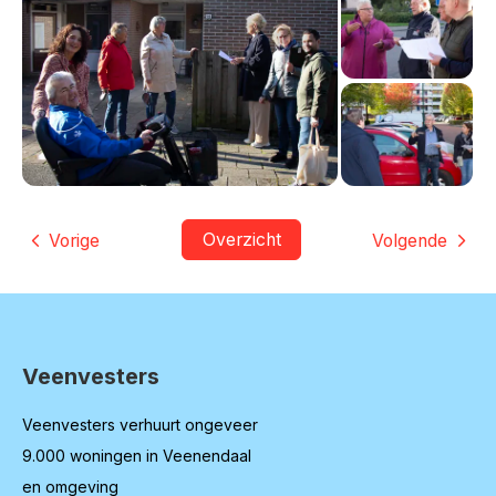
Overzicht
Vorige
Volgende
Veenvesters
Contactinformatie
Veenvesters verhuurt ongeveer
9.000 woningen in Veenendaal
en omgeving