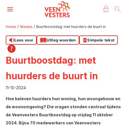
Naar de homepage
Ga naar Hoofd
Home
Nieuws
Buurtboostdag: met huurders de buurt in
Lees voor
Uitleg woorden
Simpele tekst
Naar hoofdinhoud
Naar hoofdnavigatiemenu
Naar zoeken
Buurtboostdag: met
huurders de buurt in
11-10-2024
Hoe beleven huurders hun woning, hun woongebouw en
de woonomgeving? Die vragen stonden centraal tijdens
de Veenvesters Buurtboostdag op vrijdag 11 oktober
2024. Bijna 70 medewerkers van Veenvesters