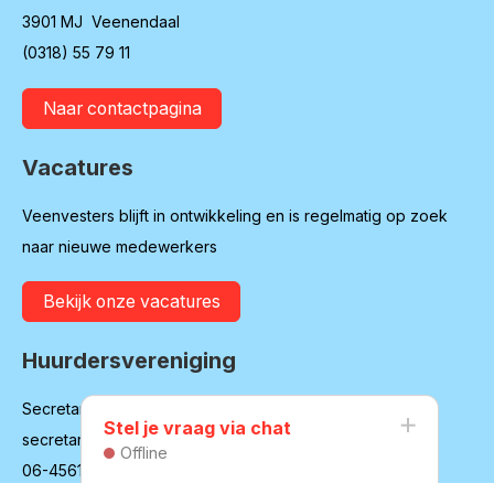
3901 MJ Veenendaal
(0318) 55 79 11
Naar contactpagina
Vacatures
Veenvesters blijft in ontwikkeling en is regelmatig op zoek
naar nieuwe medewerkers
Bekijk onze vacatures
Huurdersvereniging
Secretariaat:
Stel je vraag via chat
secretaris@hvvv.nl
Offline
06-45617140