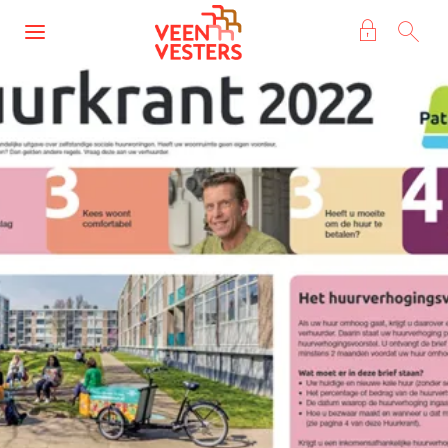
Naar de homepage
Ga naar Hoofd
Naar hoofdinhoud
Naar hoofdnavigatiemenu
Naar zoeken