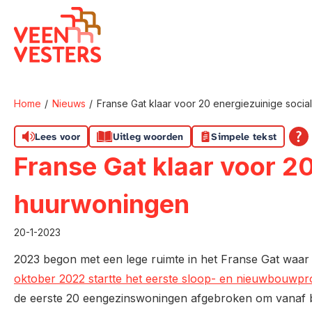
Naar de homepage
Home
Nieuws
Franse Gat klaar voor 20 energiezuinige soci
Naar hoofdinhoud
Naar hoofdnavigatiemenu
Naar zoeken
Lees voor
Uitleg woorden
Simpele tekst
Franse Gat klaar voor 20
huurwoningen
20-1-2023
2023 begon met een lege ruimte in het Franse Gat waa
oktober 2022 startte het eerste sloop- en nieuwbouwpro
de eerste 20 eengezinswoningen afgebroken om vanaf 