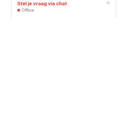
Stel je vraag via chat
Offline
svereniging
Sociale media
t:
@hvvv.nl
140
website HVVV