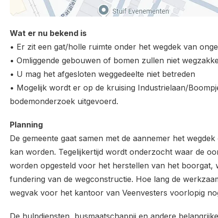
Wat er nu bekend is
• Er zit een gat/holle ruimte onder het wegdek van ong
• Omliggende gebouwen of bomen zullen niet wegzakk
• U mag het afgesloten weggedeelte niet betreden
• Mogelijk wordt er op de kruising Industrielaan/Boompj
bodemonderzoek uitgevoerd.
Planning
De gemeente gaat samen met de aannemer het wegdek op
kan worden. Tegelijkertijd wordt onderzocht waar de o
worden opgesteld voor het herstellen van het boorgat, 
fundering van de wegconstructie. Hoe lang de werkzaamh
wegvak voor het kantoor van Veenvesters voorlopig nog
De hulpdiensten, busmaatschappij en andere belangrijke 