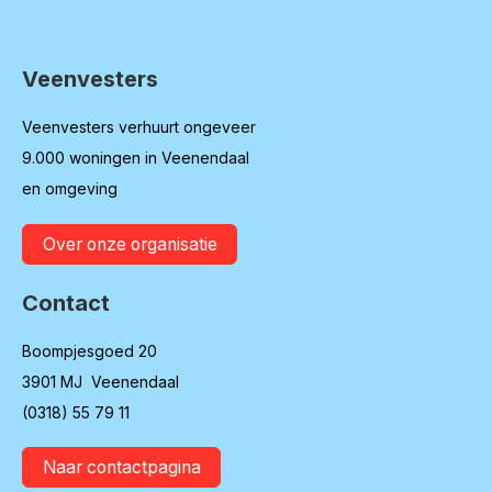
Veenvesters
Contactinformatie
Veenvesters verhuurt ongeveer
9.000 woningen in Veenendaal
en omgeving
Over onze organisatie
Contact
Boompjesgoed 20
3901 MJ Veenendaal
(0318) 55 79 11
Naar contactpagina