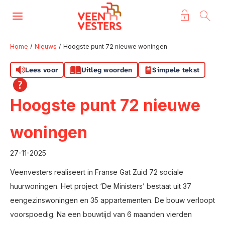
Naar de homepage
Ga naar Hoofd
Home
Nieuws
Hoogste punt 72 nieuwe woningen
Lees voor
Uitleg woorden
Simpele tekst
Naar hoofdinhoud
Naar hoofdnavigatiemenu
Naar zoeken
Hoogste punt 72 nieuwe
woningen
27-11-2025
Veenvesters realiseert in Franse Gat Zuid 72 sociale
huurwoningen.
Het project ‘De Ministers’ bestaat uit 37
eengezinswoningen en 35 appartementen. De bouw verloopt
voorspoedig. Na een bouwtijd van 6 maanden vierden