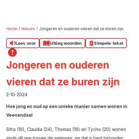
Home
Nieuws
Jongeren en ouderen vieren dat ze buren zijn
Lees voor
Uitleg woorden
Simpele tekst
Naar hoofdinhoud
Naar hoofdnavigatiemenu
Naar zoeken
Jongeren en ouderen
vieren dat ze buren zijn
2-10-2024
Hoe jong en oud op een unieke manier samen wonen in
Veenendaal
Sifra (19), Claudia (24), Thomas (19) en Tycho (20) wonen
sinds dit jaar tussen de senioren, en dat is best bijzonder.