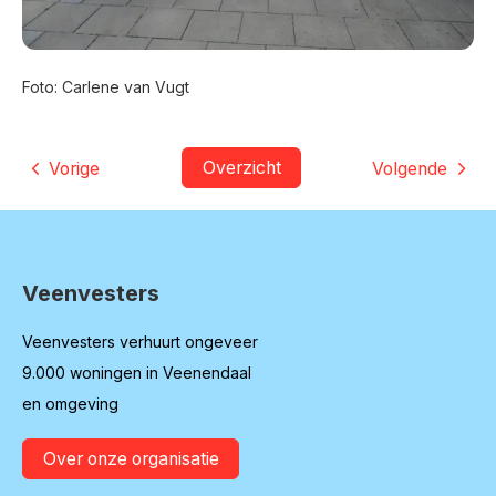
Foto: Carlene van Vugt
Overzicht
Vorige
Volgende
Veenvesters
Contactinformatie
Veenvesters verhuurt ongeveer
9.000 woningen in Veenendaal
en omgeving
Over onze organisatie