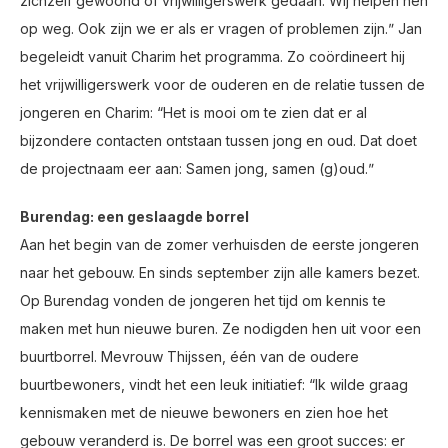
zichzelf gewoond of vrijwilligerswerk gedaan. Wij helpen hen
op weg. Ook zijn we er als er vragen of problemen zijn.ˮ Jan
begeleidt vanuit Charim het programma. Zo coördineert hij
het vrijwilligerswerk voor de ouderen en de relatie tussen de
jongeren en Charim: “Het is mooi om te zien dat er al
bijzondere contacten ontstaan tussen jong en oud. Dat doet
de projectnaam eer aan: Samen jong, samen (g)oud.ˮ
Burendag: een geslaagde borrel
Aan het begin van de zomer verhuisden de eerste jongeren
naar het gebouw. En sinds september zijn alle kamers bezet.
Op Burendag vonden de jongeren het tijd om kennis te
maken met hun nieuwe buren. Ze nodigden hen uit voor een
buurtborrel. Mevrouw Thijssen, één van de oudere
buurtbewoners, vindt het een leuk initiatief: “Ik wilde graag
kennismaken met de nieuwe bewoners en zien hoe het
gebouw veranderd is. De borrel was een groot succes: er